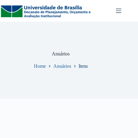
Pular
para
o
conteúdo
Anuários
Home
Anuários
Itens